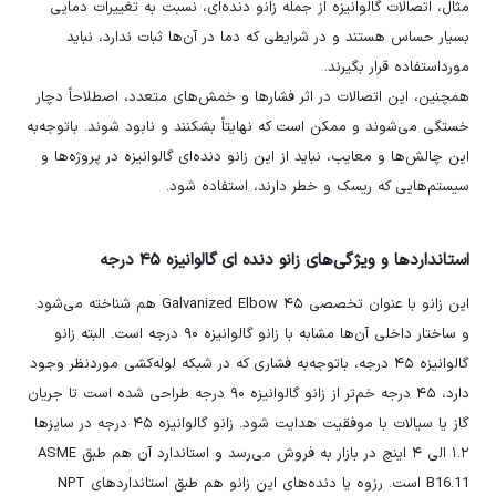
مثال، اتصالات گالوانیزه از جمله زانو دنده‌ای، نسبت به تغییرات دمایی
بسیار حساس هستند و در شرایطی که دما در آن‌ها ثبات ندارد، نباید
مورداستفاده قرار بگیرند.
همچنین، این اتصالات در اثر فشارها و خمش‌های متعدد، اصطلاحاً دچار
خستگی می‌شوند و ممکن است که نهایتاً بشکنند و نابود شوند. باتوجه‌به
این چالش‌ها و معایب، نباید از این زانو دنده‌ای گالوانیزه در پروژه‌ها و
سیستم‌هایی که ریسک و خطر دارند، استفاده شود.
استانداردها و ویژگی‌های زانو دنده ای گالوانیزه ۴۵ درجه
این زانو با عنوان تخصصی Galvanized Elbow ۴۵ هم شناخته می‌شود
و ساختار داخلی آن‌ها مشابه با زانو گالوانیزه ۹۰ درجه است. البته زانو
گالوانیزه ۴۵ درجه، باتوجه‌به فشاری که در شبکه لوله‌کشی موردنظر وجود
دارد، ۴۵ درجه خم‌تر از زانو گالوانیزه ۹۰ درجه طراحی شده است تا جریان
گاز یا سیالات با موفقیت هدایت شود. زانو گالوانیزه ۴۵ درجه در سایزها
۱.۲ الی ۴ اینچ در بازار به فروش می‌رسد و استاندارد آن هم طبق ASME
B16.11 است. رزوه یا دنده‌های این زانو هم طبق استانداردهای NPT