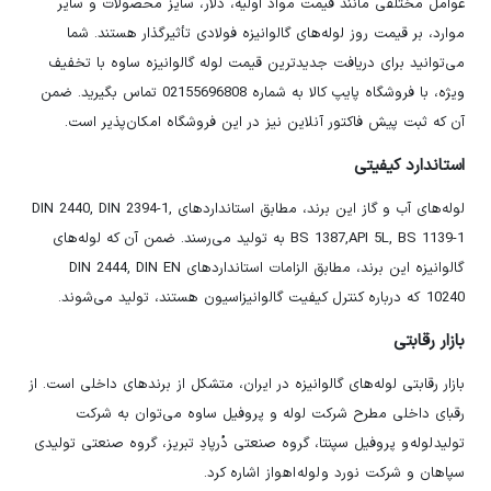
عوامل مختلفی مانند قیمت مواد اولیه، دلار، سایز محصولات و سایر
موارد، بر قیمت روز لوله‌های گالوانیزه فولادی تأثیرگذار هستند. شما
می‌توانید برای دریافت جدیدترین قیمت لوله گالوانیزه ساوه با تخفیف
ویژه، با فروشگاه پایپ کالا به شماره 02155696808 تماس بگیرید. ضمن
آن که ثبت پیش فاکتور آنلاین نیز در این فروشگاه امکان‌پذیر است.
استاندارد کیفیتی
لوله‌های آب و گاز این برند، مطابق استانداردهای DIN 2440, DIN 2394-1,
BS 1387,API 5L, BS 1139-1 به تولید می‌رسند. ضمن آن که لوله‌های
گالوانیزه این برند، مطابق الزامات استانداردهای DIN 2444, DIN EN
10240 که درباره کنترل کیفیت گالوانیزاسیون هستند، تولید می‌شوند.
بازار رقابتی
بازار رقابتی لوله‌های گالوانیزه در ایران، متشکل از برندهای داخلی است. از
رقبای داخلی مطرح شرکت لوله و پروفیل ساوه می‌توان به شرکت
تولید لوله و پروفیل سپنتا، گروه صنعتی دُرپادِ تبریز، گروه صنعتی تولیدی
سپاهان و شرکت نورد و لوله اهواز اشاره کرد.