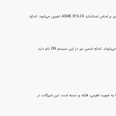
در سیستم اینچی، این ابزار بر اساس کلاس کاری 150، 300، 600، 900، 1500 و 2500 PSI ساخته می‌شوند. فشار و حرارت در این سیستم نیز بر اساس استاندارد ASME B16.34 تعیین می‌شود. اندازه
باز و بسته می‌شوند. گشتاور مورد نیاز برای باز و بست این تجهیزات کمتر از 500 NM و عملگر آن‌ها به صورت اهرمی، فلکه و دسته است. این شیرآلات در