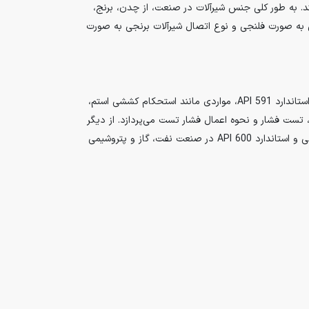
د. به طور کلی جنس شیرآلات در صنعت، از چدن، برنج،
دنی به صورت فلنجی و نوع اتصال شیرآلات برنجی به صورت
در بخش شیرآلات مورد استفاده در صنعت، 22 استاندارد بین المللی رایج هستند. در بین این استانداردها، چهار مورد کاربرد بیشتری دارند. استاندارد API 591، مواردی مانند استحکام کششی استم،
د API 598 است که به بررسی بازرسی شیر، محل بازرسی، تست فشار و نحوه اعمال فشار تست می‌پردازد. از دیگر
استانداردهای تست و بازرسی شیرآلات می‌توان به ISO 52008، API 6D و BS 6755 اشاره کرد. استاندارد API 599 در مورد شیرهای مخروطی و استاندارد API 600 در صنعت نفت، گاز و پتروشیمی