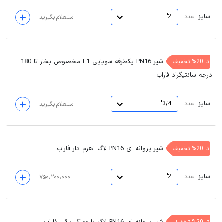
سایز
:
عدد
2"
استعلام بگیرید
شیر PN16 یکطرفه سوپاپی F1 مخصوص بخار تا 180
تا 20% تخفیف
درجه سانتیگراد فاراب
سایز
:
عدد
3/4"
استعلام بگیرید
شیر پروانه ای PN16 لاگ اهرم دار فاراب
تا 20% تخفیف
سایز
:
عدد
2"
۷۵۰،۲۰۰،۰۰۰
شیر پروانه ای PN16 لاگ با عملگر برقی فاراب
تا 20% تخفیف