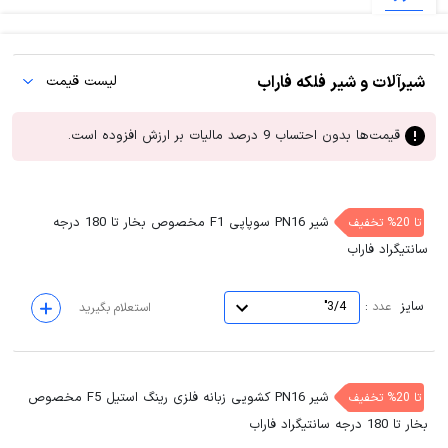
شیرآلات و شیر فلکه فاراب
لیست قیمت
قیمت‌ها بدون احتساب 9 درصد مالیات بر ارزش افزوده است.
شیر PN16 سوپاپی F1 مخصوص بخار تا 180 درجه
تا 20% تخفیف
سانتیگراد فاراب
سایز
:
عدد
3/4"
استعلام بگیرید
شیر PN16 کشویی زبانه فلزی رینگ استیل F5 مخصوص
تا 20% تخفیف
بخار تا 180 درجه سانتیگراد فاراب