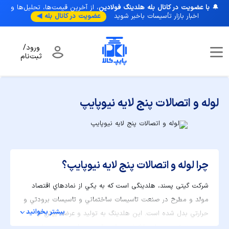
🔔
با عضویت در کانال بله هلدینگ فولادین
، از آخرین قیمت‌ها، تحلیل‌ها و
اخبار بازار تأسیسات با‌خبر شوید
عضویت در کانال بله ◀
ورود/
ثبت‌نام
صفحه نخست
/
برندها
/
لوله و اتصالات پنج لایه نیوپایپ
لوله و اتصالات پنج لایه نیوپایپ
چرا لوله و اتصالات پنج لایه نیوپایپ؟
شرکت گیتی پسند، هلدینگی است که به يكي از نمادهاي اقتصاد
مولد و مطرح در صنعت تاسيسات ساختماني و تاسيسات برودتي و
بیشتر بخوانید
حرارتي بدل شده است. این هلدینگ به توليد و عرضه بيش از
بيست نوع محصول، با كيفيت بالا و قيمت مناسب، می‌پردازد.