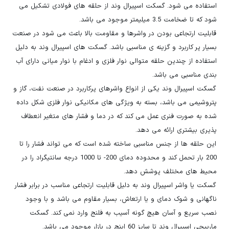
استفاده می شود. گسکت اسپیرال وند از حلقه های فولادی تشکیل می
شود که تا ضخامت 3.5 میلیمتر موجود می باشد.
قابلیت ارتجاعی بودن در واشرها و مقاومت بالا باعث می شود در صنعت
بسیار پر کاربرد و گزینه ی مناسبی باشد. گسکت های اسپیرال وند به دلیل
استفاده از چندین حلقه متوالی نوار فلزی و ادغام با نوار میانی دارای آب
بندی مناسبی می باشد.
گسکت اسپیرال وند یکی از انواع واشرهای پرکاربرد در صنعت نفت، گاز و
پتروشیمی می باشد، بسته به ویژگی های مکانیکی نوار فلزی شکل داده
شده به صورت فنری عمل می کند که در دما و فشار های متغیر انعطاف
پذیری بیشتری ارائه می دهد.
این حلقه ها از جنس مناسبی ساخته شده است که می تواند فشار را تا
200 بار تحمل کند و محدوده دمای 200- تا 1000 درجه سانتیگراد را در
محیط های مختلف پوشش دهد.
گسکت یا واشر اسپیرال وند به دلیل قابلیت ارتجاعی مناسب در برابر فشار
ناگهانی و شوک دمای و یا ارتعاش، بسیار مقاوم می باشد و با وجود
نصب سریع و آسان هیچ گونه آسیب به فلنج وارد نمی کند. گسکت
مارپیچی اسپیرال وند تا سایز 60 اینچ در بازار موجود می باشد.